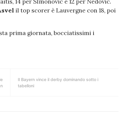
aitis, 14 per SImonovic e 12 per Nedovic.
Asvel
il top scorer è Lauvergne con 18, poi
ta prima giornata, bocciatissimi i
le
Il Bayern vince il derby dominando sotto i
wn
tabelloni