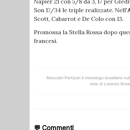
Napier 21 con 5/8 da 3, 17 per GIedr
Son 17/34 le triple realizzate. Nell'
Scott, Cabarrot e De Colo con 13.
Promossa la Stella Rossa dopo ques
francesi.
Maccabi-Partizan è monologo israeliano sul
note di Lorenzo Bro
💬 Commenti