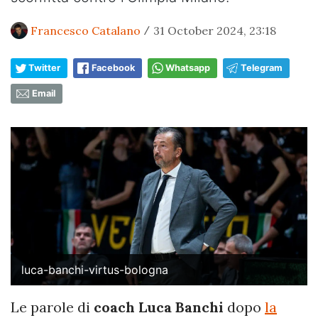
Francesco Catalano
31 October 2024, 23:18
/
Twitter
Facebook
Whatsapp
Telegram
Email
luca-banchi-virtus-bologna
Le parole di
coach Luca Banchi
dopo
la