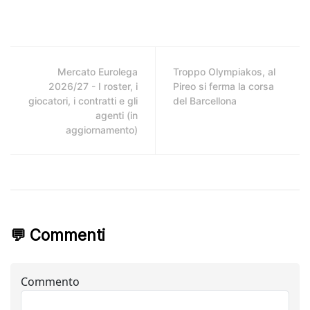
Mercato Eurolega
Troppo Olympiakos, al
2026/27 - I roster, i
Pireo si ferma la corsa
giocatori, i contratti e gli
del Barcellona
agenti (in
aggiornamento)
💬 Commenti