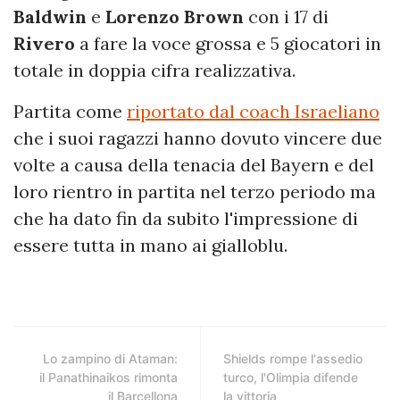
Baldwin
e
Lorenzo Brown
con i 17 di
Rivero
a fare la voce grossa e 5 giocatori in
totale in doppia cifra realizzativa.
Partita come
riportato dal coach Israeliano
che i suoi ragazzi hanno dovuto vincere due
volte a causa della tenacia del Bayern e del
loro rientro in partita nel terzo periodo ma
che ha dato fin da subito l'impressione di
essere tutta in mano ai gialloblu.
Lo zampino di Ataman:
Shields rompe l'assedio
il Panathinaikos rimonta
turco, l'Olimpia difende
il Barcellona
la vittoria