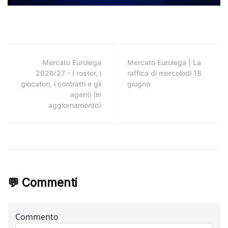
Mercato Eurolega
Mercato Eurolega | La
2026/27 - I roster, i
raffica di mercoledì 18
giocatori, i contratti e gli
giugno
agenti (in
aggiornamento)
💬 Commenti