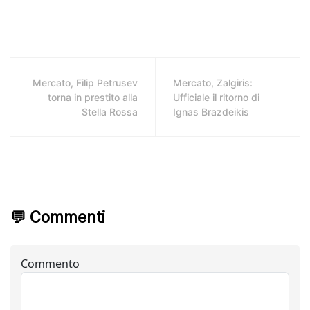
Mercato, Filip Petrusev
Mercato, Zalgiris:
torna in prestito alla
Ufficiale il ritorno di
Stella Rossa
Ignas Brazdeikis
💬 Commenti