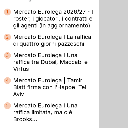
Mercato Eurolega 2026/27 - I
1
roster, i giocatori, i contratti e
gli agenti (in aggiornamento)
Mercato Eurolega l La raffica
2
di quattro giorni pazzeschi
Mercato Eurolega l Una
3
raffica tra Dubai, Maccabi e
Virtus
Mercato Eurolega | Tamir
4
Blatt firma con l’Hapoel Tel
Aviv
Mercato Eurolega l Una
5
raffica limitata, ma c'è
Brooks...