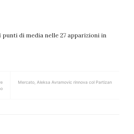
 punti di media nelle 27 apparizioni in
re
Mercato, Aleksa Avramovic rinnova col Partizan
no