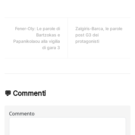
Fener-Oly: Le parole di
Zalgiris-Barca, le parole
Bartzokas e
post G3 dei
Papanikolaou alla vigilia
protagonisti
di gara 3
💬 Commenti