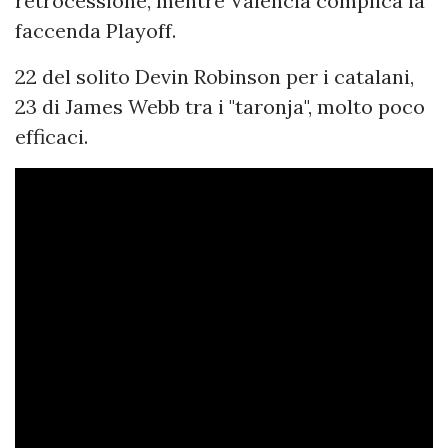
retrocessione, mentre Valencia complica la
faccenda Playoff.
22 del solito Devin Robinson per i catalani,
23 di James Webb tra i "taronja", molto poco
efficaci.