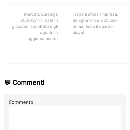
Mercato Eurolega
Trapani sfiora l'impresa,
2026/27 - I roster, i
Bologna vince e chiude
giocatori, i contratti e gli
prima. Ecco il quadro
agenti (in
playoff
aggiornamento)
💬 Commenti