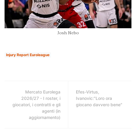
Josh Nebo
Injury Report Euroleague
Mercato Eurolega
Efes-Virtus,
2026/27 - I roster, i
Ivanovic:"Loro ora
giocatori, i contratti e gli
giocano davvero bene"
agenti (in
aggiornamento)