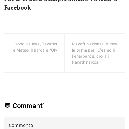
Facebook
Dopo Kaunas, Tavares
Playoff Nazionali: Buona
e Mateo, il Barça e l'Oly
la prima per l'Efes ed il
Fenerbahce, crolla il
Panathinaikos
💬 Commenti