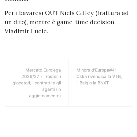
Per i bavaresi OUT Niels Giffey (frattura ad
un dito), mentre è game-time decision
Vladimir Lucic.
Mercato Eurolega
Minors d'Europa#4:
2026/27 - I roster, i
Cska rivendica la VTB,
giocatori, i contratti e gli
il Belgio la BNXT
agenti (in
aggiornamento)