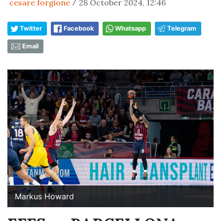
cesare forgione
28 October 2024, 12:46
/
Twitter
Facebook
Whatsapp
Telegram
Email
Markus Howard