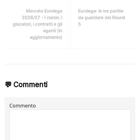
Mercato Eurolega
Eurolega: le tre partite
2026/27 - I roster, i
da guardare del Round
giocatori, i contratti e gli
5
agenti (in
aggiornamento)
💬 Commenti