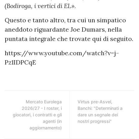
(Bodiroga, i vertici di EL».
Questo e tanto altro, tra cui un simpatico
aneddoto riguardante Joe Dumars, nella
puntata integrale che trovate qui di seguito.
https://www.youtube.com/watch?v=j-
Pz1IDPCqE
Mercato Eurolega
Virtus pre-Asvel,
2026/27 - I roster, i
Banchi: "Determinati a
giocatori, i contratti e gli
dare un segnale dei
agenti (in
nostri progressi"
aggiornamento)