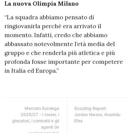
La nuova Olimpia Milano
“La squadra abbiamo pensato di
ringiovanirla perchè era arrivato il
momento. Infatti, credo che abbiamo
abbassato notevolmente l’età media del
gruppo e che renderla più atletica e più
profonda fosse importante per competere
in Italia ed Europa.”
Mercato Eurolega
Scouting Report:
2026/27 - I roster, i
Jordan Nwora, Anadolu
giocatori, i contratti e gli
Efes
agenti (in