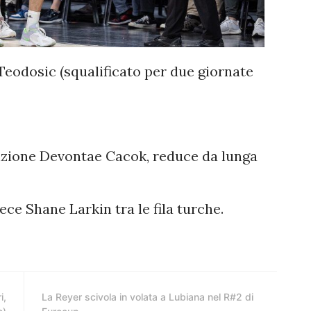
Teodosic (squalificato per due giornate
izione Devontae Cacok, reduce da lunga
ce Shane Larkin tra le fila turche.
i,
La Reyer scivola in volata a Lubiana nel R#2 di