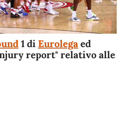
ound
1 di
Eurolega
ed
injury report" relativo alle