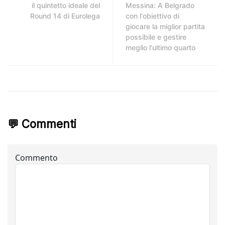
il quintetto ideale del
Messina: A Belgrado
Round 14 di Eurolega
con l'obiettivo di
giocare la miglior partita
possibile e gestire
meglio l'ultimo quarto
💬 Commenti