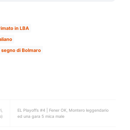
primato in LBA
aliano
l segno di Bolmaro
i,
EL Playoffs #4 | Fener OK, Montero leggendario
o)
ed una gara 5 mica male