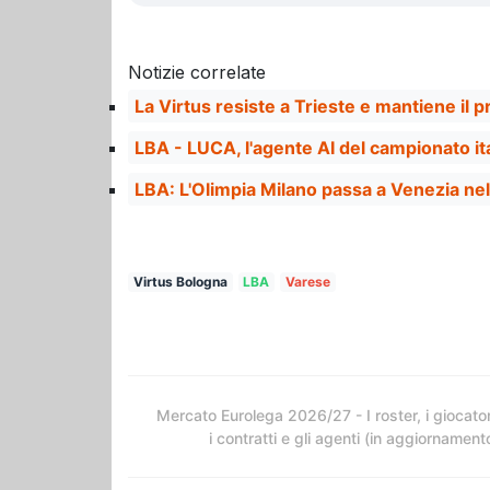
Notizie correlate
La Virtus resiste a Trieste e mantiene il 
LBA - LUCA, l'agente AI del campionato it
LBA: L'Olimpia Milano passa a Venezia ne
Virtus Bologna
LBA
Varese
Mercato Eurolega 2026/27 - I roster, i giocator
i contratti e gli agenti (in aggiornament