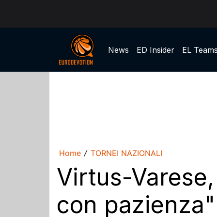
News
ED Insider
EL Team
Home
TORNEI NAZIONALI
/
Virtus-Varese,
con pazienza"