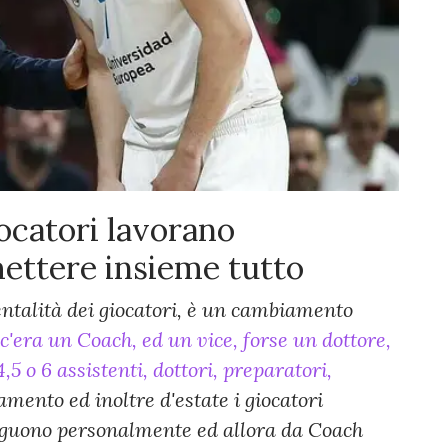
iocatori lavorano
ettere insieme tutto
entalità dei giocatori, è un cambiamento
'era un Coach, ed un vice, forse un dottore,
5 o 6 assistenti, dottori, preparatori,
ento ed inoltre d'estate i giocatori
 seguono personalmente ed allora da Coach