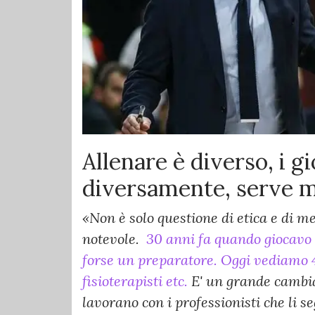
Allenare è diverso, i g
diversamente, serve m
«Non è solo questione di etica e di m
notevole.
30 anni fa quando giocavo c
forse un preparatore. Oggi vediamo 4,
fisioterapisti etc.
E' un grande cambiam
lavorano con i professionisti che li