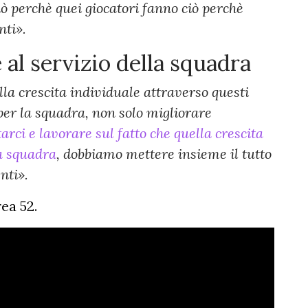
ò perchè quei giocatori fanno ciò perchè
nti».
 al servizio della squadra
lla crescita individuale attraverso questi
per la squadra, non solo migliorare
rci e lavorare sul fatto che quella crescita
a squadra
, dobbiamo mettere insieme il tutto
nti».
rea 52.