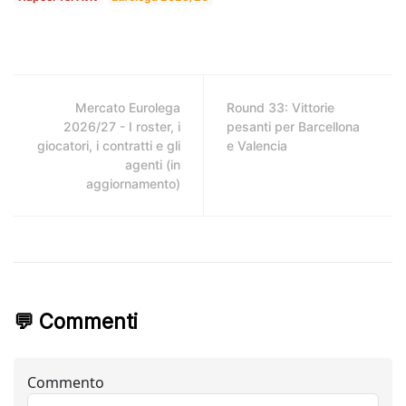
Mercato Eurolega
Round 33: Vittorie
2026/27 - I roster, i
pesanti per Barcellona
giocatori, i contratti e gli
e Valencia
agenti (in
aggiornamento)
💬 Commenti