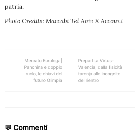
patria.
Photo Credits: Maccabi Tel Aviv X Account
Mercato Eurolega|
Prepartita Virtus-
Panchina e doppio
Valencia, dalla fisicità
ruolo, le chiavi del
taronja alle incognite
futuro Olimpia
del rientro
💬 Commenti