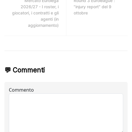
Mercato Eurolega
Round 3 Euroleague :
2026/27 - I roster, i
"injury report" del 9
giocatori, i contratti e gli
ottobre
agenti (in
aggiornamento)
💬 Commenti