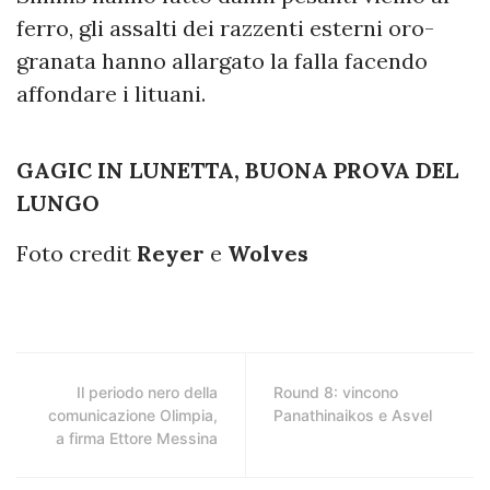
ferro, gli assalti dei razzenti esterni oro-
granata hanno allargato la falla facendo
affondare i lituani.
GAGIC IN LUNETTA, BUONA PROVA DEL
LUNGO
Foto credit
Reyer
e
Wolves
Il periodo nero della
Round 8: vincono
comunicazione Olimpia,
Panathinaikos e Asvel
a firma Ettore Messina