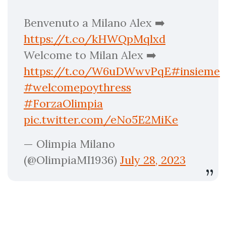
Benvenuto a Milano Alex ➡️
https://t.co/kHWQpMqlxd
Welcome to Milan Alex ➡️
https://t.co/W6uDWwvPqE
#insieme
#welcomepoythress
#ForzaOlimpia
pic.twitter.com/eNo5E2MiKe
— Olimpia Milano
(@OlimpiaMI1936)
July 28, 2023