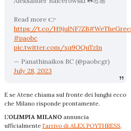
Aleksander Balcerowski ☘️💪🏼
Read more 👉
https://t.co/H9julNF7ZB
#WeTheGree
#paobc
pic.twitter.com/xq9OQuTz1n
— Panathinaikos BC (@paobcgr)
July 28, 2023
E se Atene chiama sul fronte dei lunghi ecco
che Milano risponde prontamente.
L'
OLIMPIA MILANO
annuncia
ufficialmente
l'arrivo di ALEX POYTHRESS,