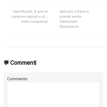
Real Madrid, 9 anni di
Mercato, il Pana si
campioni salutati e di...
prende anche
trofei conquistati
Aleksander
Balcerowski
💬 Commenti