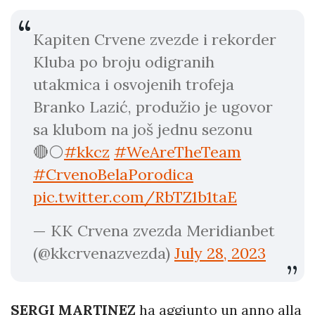
Kapiten Crvene zvezde i rekorder
Kluba po broju odigranih
utakmica i osvojenih trofeja
Branko Lazić, produžio je ugovor
sa klubom na još jednu sezonu
🔴⚪️
#kkcz
#WeAreTheTeam
#CrvenoBelaPorodica
pic.twitter.com/RbTZ1b1taE
— KK Crvena zvezda Meridianbet
(@kkcrvenazvezda)
July 28, 2023
SERGI MARTINEZ
ha aggiunto un anno alla