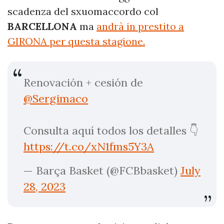
scadenza del sxuomaccordo col
BARCELLONA
ma
andrà in prestito a
GIRONA per questa stagione.
Renovación + cesión de
@Sergimaco
Consulta aquí todos los detalles 👇
https://t.co/xN1fms5Y3A
— Barça Basket (@FCBbasket)
July
28, 2023