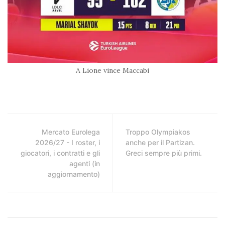
A Lione vince Maccabi
Mercato Eurolega
Troppo Olympiakos
2026/27 - I roster, i
anche per il Partizan.
giocatori, i contratti e gli
Greci sempre più primi.
agenti (in
aggiornamento)