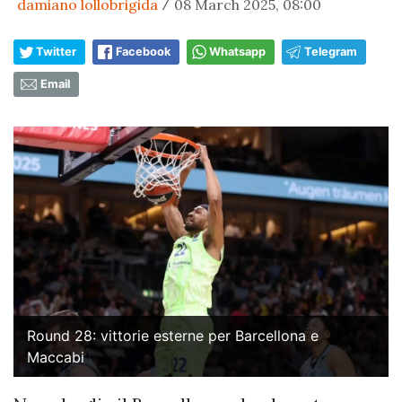
damiano lollobrigida
08 March 2025, 08:00
/
Twitter
Facebook
Whatsapp
Telegram
Email
Round 28: vittorie esterne per Barcellona e
Maccabi