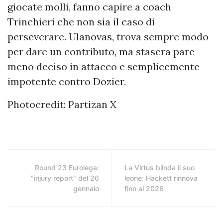
giocate molli, fanno capire a coach
Trinchieri che non sia il caso di
perseverare. Ulanovas, trova sempre modo
per dare un contributo, ma stasera pare
meno deciso in attacco e semplicemente
impotente contro Dozier.
Photocredit: Partizan X
Round 23 Eurolega:
La Virtus blinda il suo
"injury report" del 26
leone: Hackett rinnova
gennaio
fino al 2026