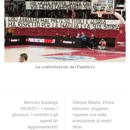
La contestazione dei Panthers
Mercato Eurolega
Olimpia Milano, Ettore
2026/27 - I roster, i
Messina: Vogliamo
giocatori, i contratti e gli
regalare una bella
agenti (in
prestazione ai nostri
aggiornamento)
tifosi