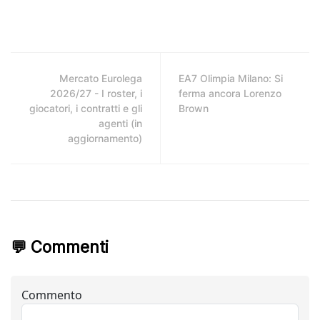
Mercato Eurolega
EA7 Olimpia Milano: Si
2026/27 - I roster, i
ferma ancora Lorenzo
giocatori, i contratti e gli
Brown
agenti (in
aggiornamento)
💬 Commenti