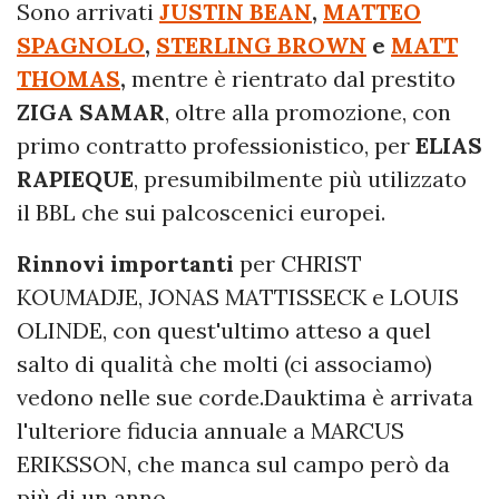
Sono arrivati
JUSTIN BEAN
,
MATTEO
SPAGNOLO
,
STERLING BROWN
e
MATT
THOMAS
,
mentre è rientrato dal prestito
ZIGA SAMAR
, oltre alla promozione, con
primo contratto professionistico, per
ELIAS
RAPIEQUE
, presumibilmente più utilizzato
il BBL che sui palcoscenici europei.
Rinnovi importanti
per CHRIST
KOUMADJE, JONAS MATTISSECK e LOUIS
OLINDE, con quest'ultimo atteso a quel
salto di qualità che molti (ci associamo)
vedono nelle sue corde.Dauktima è arrivata
l'ulteriore fiducia annuale a MARCUS
ERIKSSON, che manca sul campo però da
più di un anno.