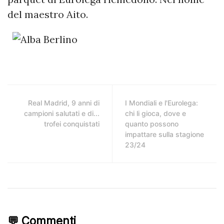
del maestro Aito.
Real Madrid, 9 anni di
I Mondiali e l'Eurolega:
campioni salutati e di...
chi li gioca, dove e
trofei conquistati
quanto possono
impattare sulla stagione
23/24
💬 Commenti