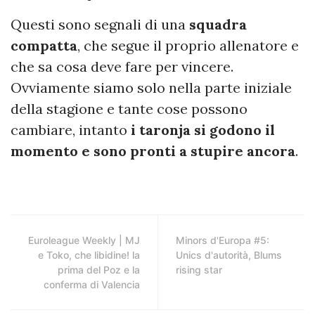
Questi sono segnali di una
squadra
compatta
, che segue il proprio allenatore e
che sa cosa deve fare per vincere.
Ovviamente siamo solo nella parte iniziale
della stagione e tante cose possono
cambiare, intanto
i taronja si godono il
momento e sono pronti a stupire ancora
.
Euroleague Weekly | MJ
Minors d'Europa #5:
e Toko, che libidine! la
Unics d'autorità, Blums
prima del Poz e la
rising star
conferma di Valencia