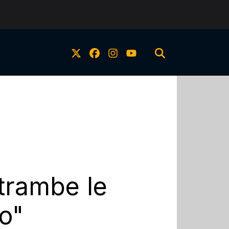
ntrambe le
so"