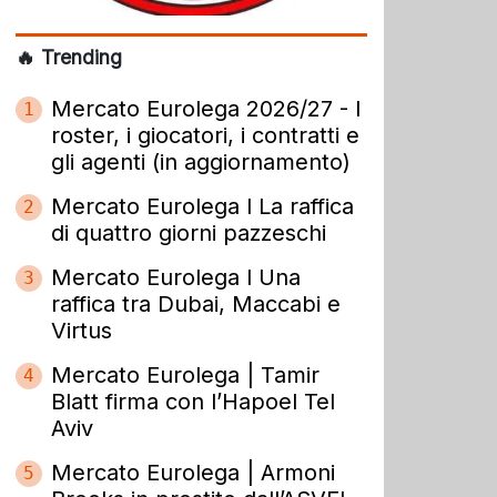
🔥 Trending
Mercato Eurolega 2026/27 - I
1
roster, i giocatori, i contratti e
gli agenti (in aggiornamento)
Mercato Eurolega l La raffica
2
di quattro giorni pazzeschi
Mercato Eurolega l Una
3
raffica tra Dubai, Maccabi e
Virtus
Mercato Eurolega | Tamir
4
Blatt firma con l’Hapoel Tel
Aviv
Mercato Eurolega | Armoni
5