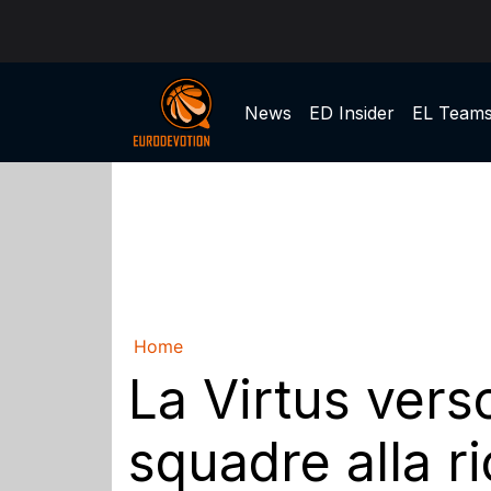
News
ED Insider
EL Team
Home
La Virtus vers
squadre alla r