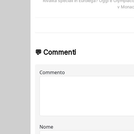
Rivalità speciali in Eurolega? Oggi è Olympiac
v Mona
💬 Commenti