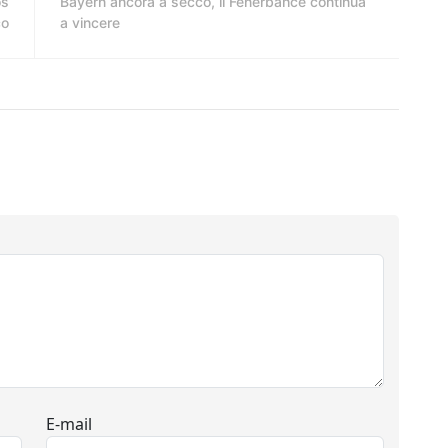
os
Bayern ancora a secco, il Fenerbahce continua
co
a vincere