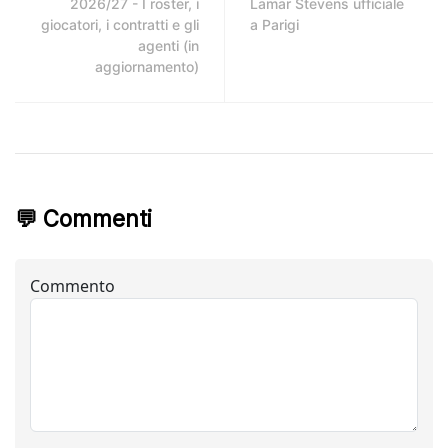
2026/27 - I roster, i
Lamar Stevens ufficiale
giocatori, i contratti e gli
a Parigi
agenti (in
aggiornamento)
💬 Commenti