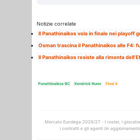
Notizie correlate
Il Panathinaikos vola in finale nei playoff 
Osman trascina il Panathinaikos alle F4: 
Il Panathinaikos resiste alla rimonta dell’E
Panathinaikos BC
Kendrick Nunn
Final 4
Mercato Eurolega 2026/27 - I roster, i giocator
i contratti e gli agenti (in aggiornament