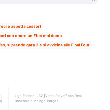
greci e aspetta Lessort
fuori con onore un Efes mai domo
fes, si prende gara 3 e si avvicina alle Final Four
i,
Liga Endesa, J32 |Verso Playoff con Real-
o)
Baskonia e Malaga-Barça?