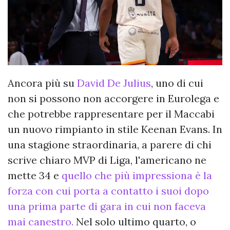
Ancora più su
David De Julius
, uno di cui
non si possono non accorgere in Eurolega e
che potrebbe rappresentare per il Maccabi
un nuovo rimpianto in stile Keenan Evans. In
una stagione straordinaria, a parere di chi
scrive chiaro MVP di Liga, l'americano ne
mette 34 e
quello che più impressiona è la
forza con cui porta a contatto i suoi dopo
una prima parte di gara in cui non faceva
mai canestro.
Nel solo ultimo quarto, o