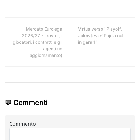
Mercato Eurolega
Virtus verso i Playoff,
2026/27 - I roster, i
Jakovljevic:“Pajola out
giocatori, i contratti e gli
in gara 1”
agenti (in
aggiornamento)
💬 Commenti