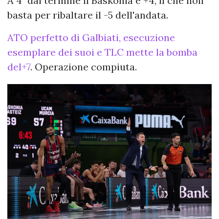
A 4" dal termine il Baskonia è +4, il che non
basta per ribaltare il -5 dell'andata.
ATO perfetto di Galbiati, esecuzione
esemplare dei suoi e TLC mette la bomba
del+7
. Operazione compiuta.