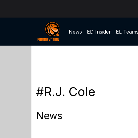
News
ED Insider
EL Team
#R.J. Cole
News