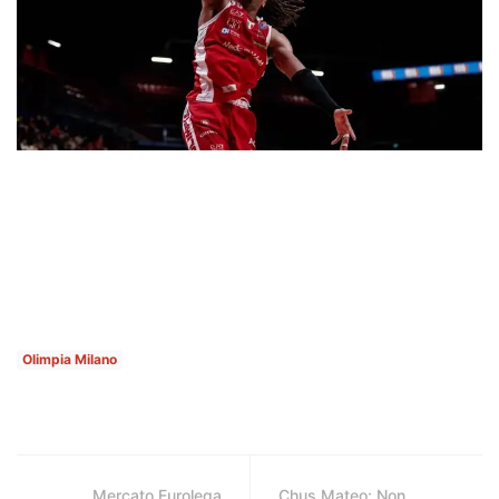
Olimpia Milano
Mercato Eurolega
Chus Mateo: Non