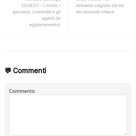
2026/27 - I roster, i
abbiamo segnato da tre
giocatori, i contratti e gli
nei momenti chiave
agenti (in
aggiornamento)
💬 Commenti