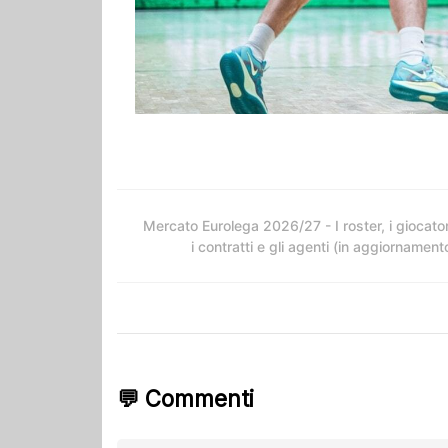
Mercato Eurolega 2026/27 - I roster, i giocator
i contratti e gli agenti (in aggiornament
💬 Commenti