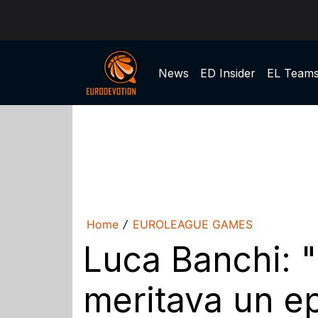
News
ED Insider
EL Team
Home
EUROLEAGUE GAMES
/
Luca Banchi: "L
meritava un ep