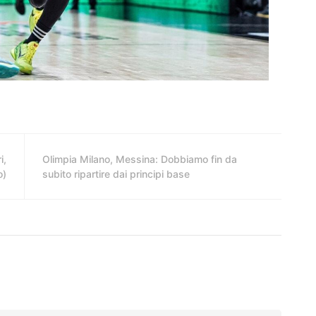
i,
Olimpia Milano, Messina: Dobbiamo fin da
o)
subito ripartire dai principi base