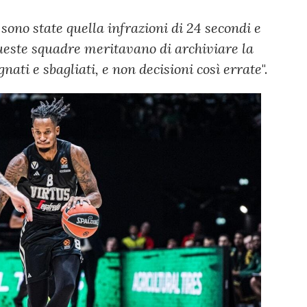
 sono state quella infrazioni di 24 secondi e
Queste squadre meritavano di archiviare la
nati e sbagliati, e non decisioni così errate
".