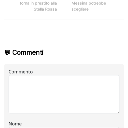
torna in prestito alla
Messina potrebbe
Stella Rossa
scegliere
💬 Commenti