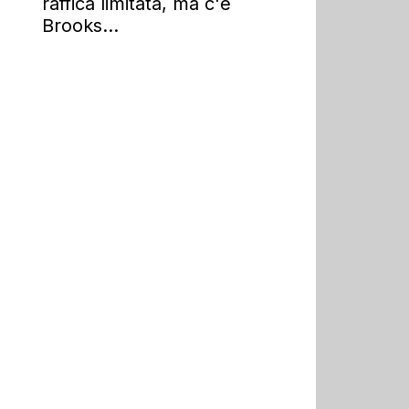
raffica limitata, ma c'è
Brooks...