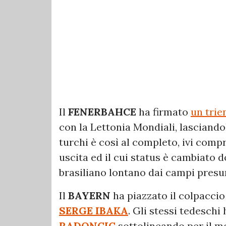
Il
FENERBAHCE
ha firmato
un trie
con la Lettonia Mondiali, lasciandol
turchi è così al completo, ivi com
uscita ed il cui status è cambiato d
brasiliano lontano dai campi presu
Il
BAYERN
ha piazzato il colpacc
SERGE IBAKA
. Gli stessi tedesch
RADONCIC
sottolineando per il m