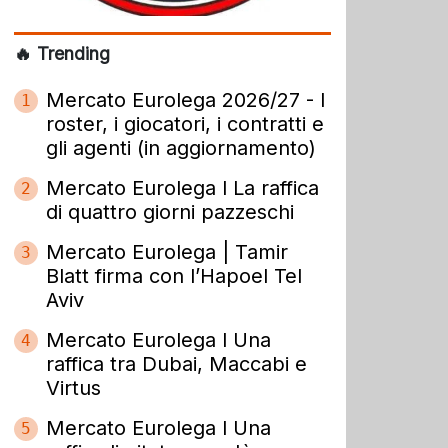
🔥 Trending
Mercato Eurolega 2026/27 - I
1
roster, i giocatori, i contratti e
gli agenti (in aggiornamento)
Mercato Eurolega l La raffica
2
di quattro giorni pazzeschi
Mercato Eurolega | Tamir
3
Blatt firma con l’Hapoel Tel
Aviv
Mercato Eurolega l Una
4
raffica tra Dubai, Maccabi e
Virtus
Mercato Eurolega l Una
5