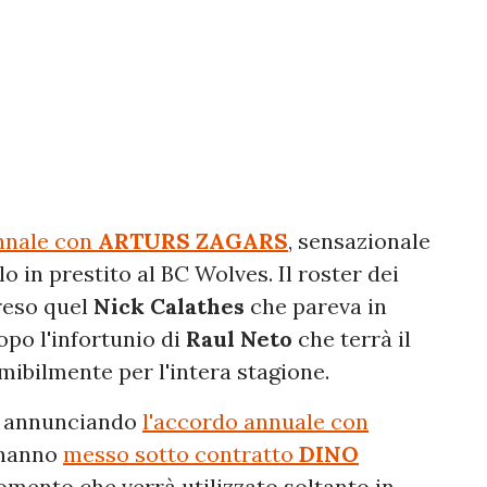
nnale con
ARTURS ZAGARS
, sensazionale
o in prestito al BC Wolves. Il roster dei
preso quel
Nick Calathes
che pareva in
opo l'infortunio di
Raul Neto
che terrà il
mibilmente per l'intera stagione.
io annunciando
l'accordo annuale con
i hanno
messo sotto contratto
DINO
omento che verrà utilizzato soltanto in