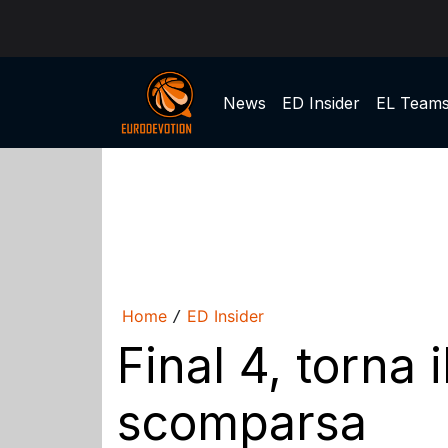
News
ED Insider
EL Team
Home
ED Insider
/
Final 4, torna 
scomparsa