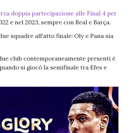
rza doppia partecipazione alle Final 4 per
2022 e nel 2023, sempre con Real e Barça.
due squadre all'atto finale: Oly e Pana sia
o due club contemporaneamente presenti è
 quando si giocò la semifinale tra Efes e