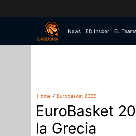
News
ED Insider
EL Team
Home
Eurobasket 2025
/
EuroBasket 202
la Grecia