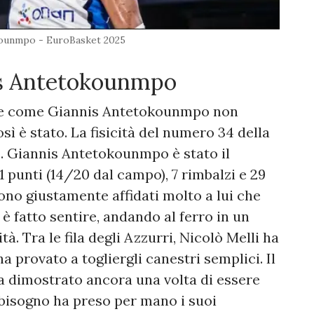
kounmpo - EuroBasket 2025
nis Antetokounmpo
re come Giannis Antetokounmpo non
sì è stato. La fisicità del numero 34 della
o. Giannis Antetokounmpo è stato il
1 punti (14/20 dal campo), 7 rimbalzi e 29
sono giustamente affidati molto a lui che
i è fatto sentire, andando al ferro in un
à. Tra le fila degli Azzurri, Nicolò Melli ha
a provato a togliergli canestri semplici. Il
ha dimostrato ancora una volta di essere
bisogno ha preso per mano i suoi