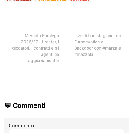
Mercato Eurolega
Live di fine stagione per
2026/27 - I roster, i
Eurodevotion e
giocatori, i contratti e gli
Backdoor con #marza e
agenti (in
#mazzola
aggiornamento)
💬 Commenti