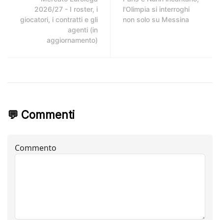
2026/27 - I roster, i
l'Olimpia si interroghi
giocatori, i contratti e gli
non solo su Messina
agenti (in
aggiornamento)
💬 Commenti