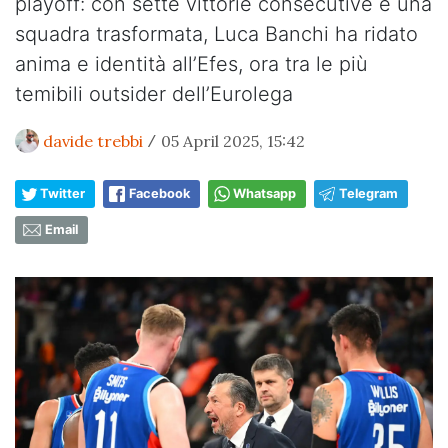
playoff: con sette vittorie consecutive e una
squadra trasformata, Luca Banchi ha ridato
anima e identità all’Efes, ora tra le più
temibili outsider dell’Eurolega
davide trebbi
05 April 2025, 15:42
/
Twitter
Facebook
Whatsapp
Telegram
Email