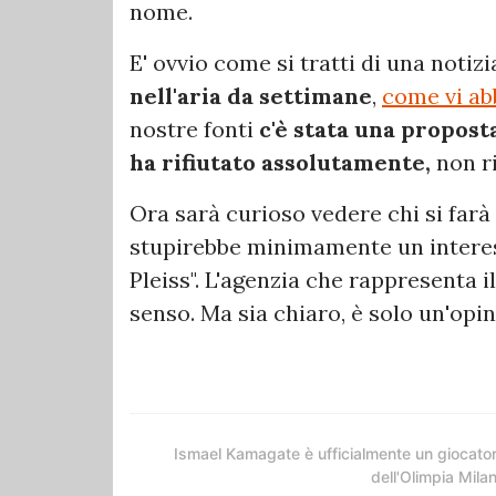
nome.
E' ovvio come si tratti di una notiz
nell'aria da settimane
,
come vi ab
nostre fonti
c'è stata una proposta
ha rifiutato assolutamente,
non ri
Ora sarà curioso vedere chi si farà
stupirebbe minimamente un interess
Pleiss". L'agenzia che rappresenta 
senso. Ma sia chiaro, è solo un'opi
Ismael Kamagate è ufficialmente un giocato
dell'Olimpia Mila