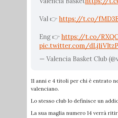
Valencia Basket
https://t
Val 👉
https://t.co/fMD
Eng 👉
https://t.co/RX
pic.twitter.com/dLj1iVltz
— Valencia Basket Club (@
11 anni e 4 titoli per chi è entrato
valenciano.
Lo stesso club lo definisce un addi
La sua maglia numero 14 verrà ritir