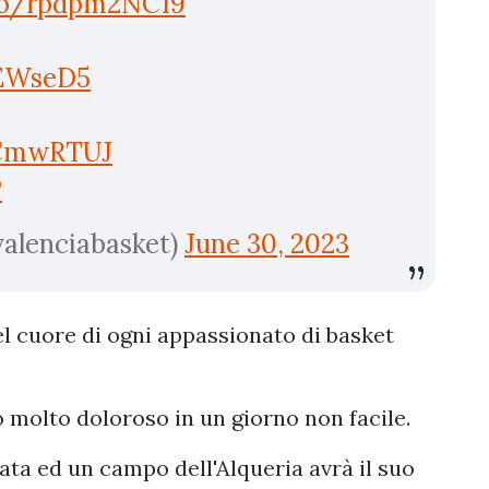
.co/rpdpm2NC19
3EWseD5
QCmwRTUJ
P
valenciabasket)
June 30, 2023
 nel cuore di ogni appassionato di basket
o molto doloroso in un giorno non facile.
ata ed un campo dell'Alqueria avrà il suo