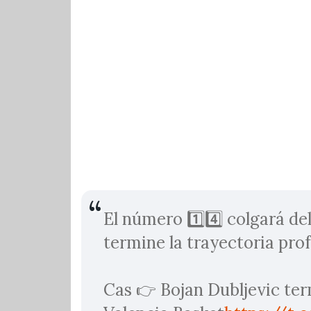
El número 1️⃣4️⃣ colgará d
termine la trayectoria pro
Cas 👉 Bojan Dubljevic te