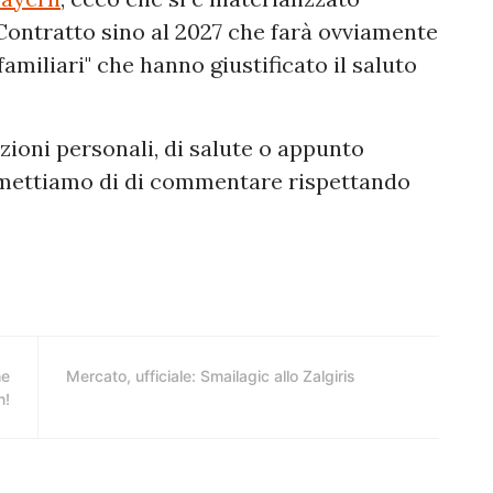
Contratto sino al 2027 che farà ovviamente
familiari" che hanno giustificato il saluto
ioni personali, di salute o appunto
rmettiamo di di commentare rispettando
he
Mercato, ufficiale: Smailagic allo Zalgiris
n!