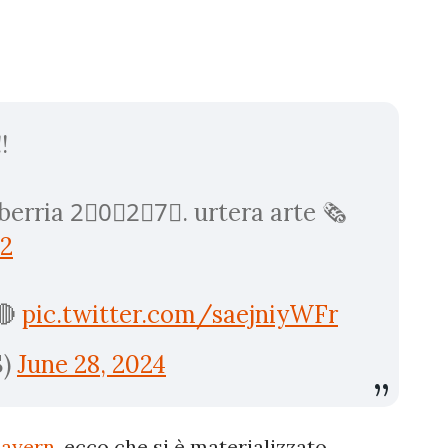
!
berria 2⃣0⃣2⃣7⃣. urtera arte 🗞️
2
🔴
pic.twitter.com/saejniyWFr
S)
June 28, 2024
Bayern
, ecco che si è materializzato