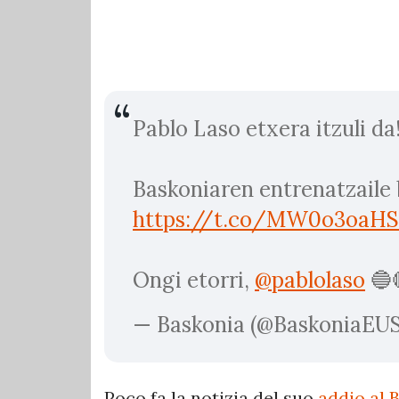
Pablo Laso etxera itzuli da!
Baskoniaren entrenatzaile 
https://t.co/MW0o3oaHS
Ongi etorri,
@pablolaso
🔵
— Baskonia (@BaskoniaEU
Poco fa la notizia del suo
addio al 