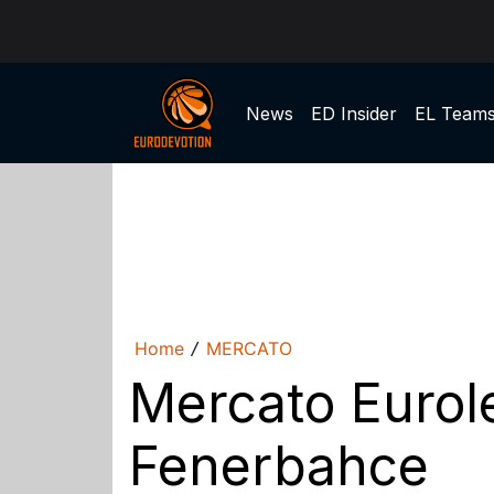
News
ED Insider
EL Team
Home
MERCATO
/
Mercato Eurol
Fenerbahce