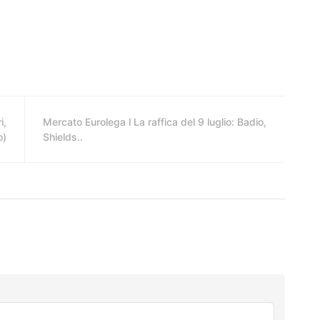
i,
Mercato Eurolega l La raffica del 9 luglio: Badio,
o)
Shields..