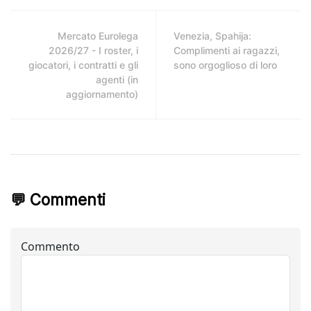
Mercato Eurolega
Venezia, Spahija:
2026/27 - I roster, i
Complimenti ai ragazzi,
giocatori, i contratti e gli
sono orgoglioso di loro
agenti (in
aggiornamento)
💬 Commenti