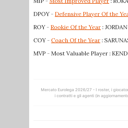
MIP -
Most Improved Player
: ROK
DPOY -
Defensive Player Of the Ye
ROY -
Rookie Of the Year
: JORDA
COY -
Coach Of the Year
: SARUNA
MVP - Most Valuable Player : KE
Mercato Eurolega 2026/27 - I roster, i giocator
i contratti e gli agenti (in aggiornament