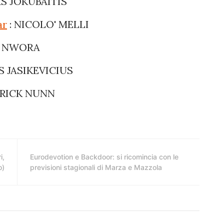
AS JOKUBAITIS
ar
: NICOLO' MELLI
N NWORA
S JASIKEVICIUS
NDRICK NUNN
i,
Eurodevotion e Backdoor: si ricomincia con le
o)
previsioni stagionali di Marza e Mazzola