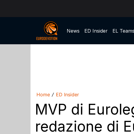
News
ED Insider
EL Team
Home
ED Insider
/
MVP di Eurole
redazione di 