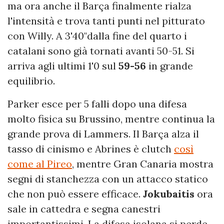
ma ora anche il Barça finalmente rialza
l'intensità e trova tanti punti nel pitturato
con Willy. A 3'40"dalla fine del quarto i
catalani sono già tornati avanti 50-51. Si
arriva agli ultimi 1'0 sul
59-56
in grande
equilibrio.
Parker esce per 5 falli dopo una difesa
molto fisica su Brussino, mentre continua la
grande prova di Lammers. Il Barça alza il
tasso di cinismo e Abrines è clutch
così
come al Pireo
, mentre Gran Canaria mostra
segni di stanchezza con un attacco statico
che non può essere efficace.
Jokubaitis
ora
sale in cattedra e segna canestri
importantissimi. La difesa isolana si perde