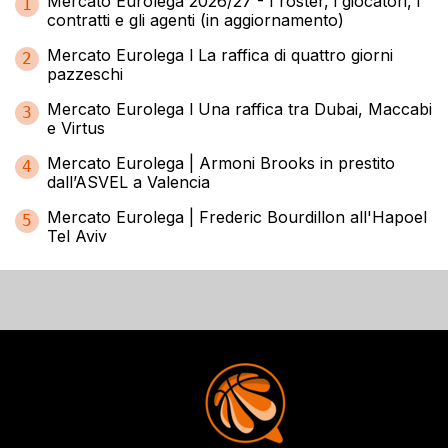
Mercato Eurolega 2026/27 - I roster, i giocatori, i
1
contratti e gli agenti (in aggiornamento)
Mercato Eurolega l La raffica di quattro giorni
2
pazzeschi
Mercato Eurolega l Una raffica tra Dubai, Maccabi
3
e Virtus
Mercato Eurolega | Armoni Brooks in prestito
4
dall’ASVEL a Valencia
Mercato Eurolega | Frederic Bourdillon all'Hapoel
5
Tel Aviv