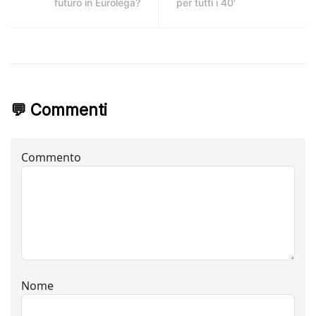
futuro in Eurolega?
per tutti i 40'
💬 Commenti