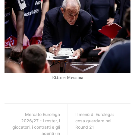
Ettore Messina
Mercato Eurolega
Il menù di Eurolega:
2026/27 - I roster, i
cosa guardare nel
giocatori, i contratti e gli
Round 21
agenti (in