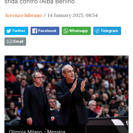
sfida contro l’Alba Berlino
lorenzo lubrano
14 January 2025, 08:54
/
Twitter
Facebook
Whatsapp
Telegram
Email
Olimpia Milano - Messina