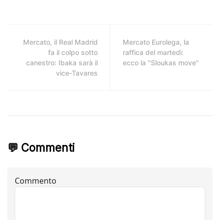
Mercato, il Real Madrid
Mercato Eurolega, la
fa il colpo sotto
raffica del martedì:
canestro: Ibaka sarà il
ecco la "Sloukas move"
vice-Tavares
💬 Commenti